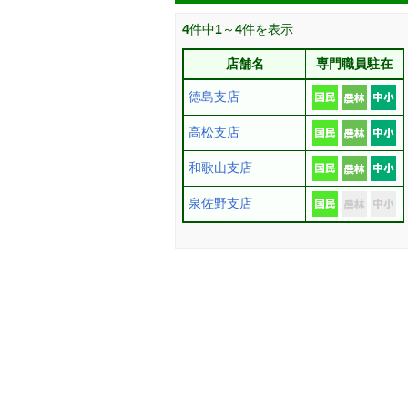
4
件中
1
～
4
件を表示
店舗名
専門職員駐在
徳島支店
高松支店
和歌山支店
泉佐野支店