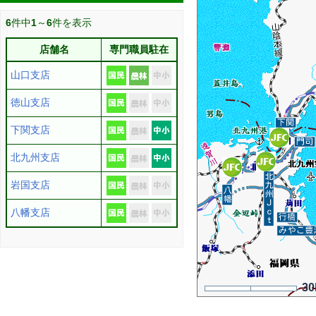
6
件中
1
～
6
件を表示
店舗名
専門職員駐在
山口支店
徳山支店
下関支店
北九州支店
岩国支店
八幡支店
3