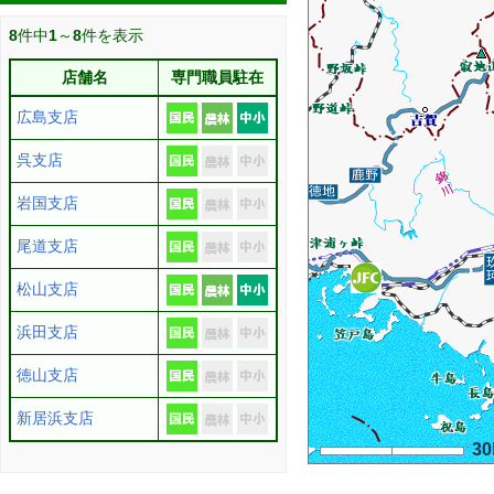
8
件中
1
～
8
件を表示
店舗名
専門職員駐在
広島支店
呉支店
岩国支店
尾道支店
松山支店
浜田支店
徳山支店
新居浜支店
3