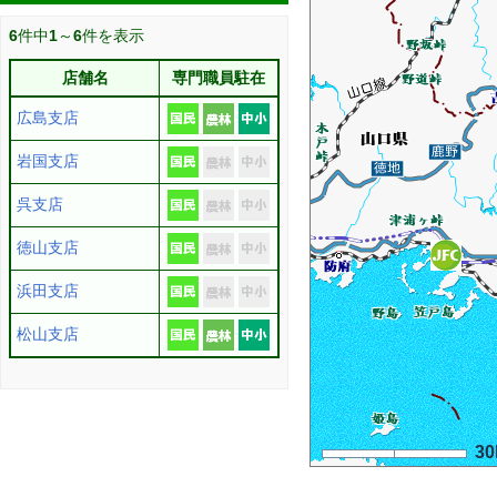
6
件中
1
～
6
件を表示
店舗名
専門職員駐在
広島支店
岩国支店
呉支店
徳山支店
浜田支店
松山支店
3