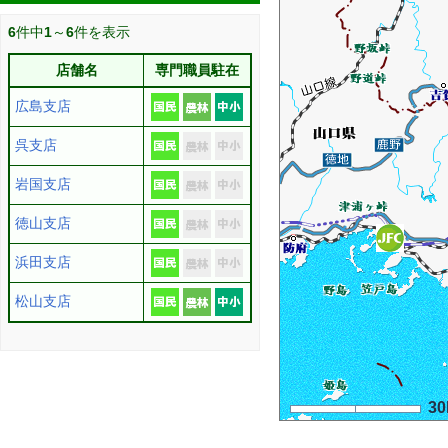
6
件中
1
～
6
件を表示
店舗名
専門職員駐在
広島支店
呉支店
岩国支店
徳山支店
浜田支店
松山支店
3