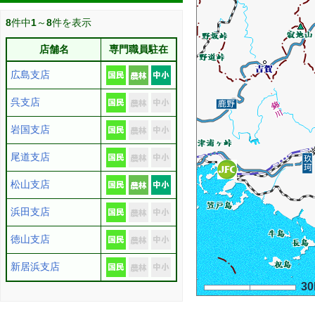
8
件中
1
～
8
件を表示
店舗名
専門職員駐在
広島支店
呉支店
岩国支店
尾道支店
松山支店
浜田支店
徳山支店
新居浜支店
3