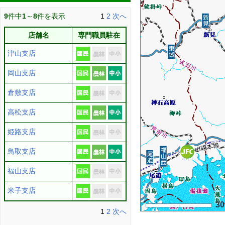
9
件中
1
～
8
件を表示
1
2
次へ
店舗名
専門職員駐在
津山支店
岡山支店
倉敷支店
高松支店
姫路支店
鳥取支店
福山支店
米子支店
3
1
2
次へ