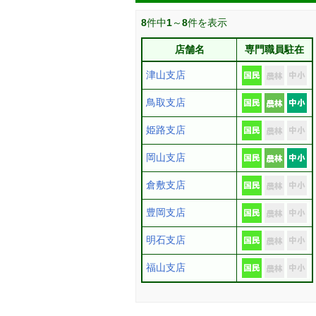
8
件中
1
～
8
件を表示
店舗名
専門職員駐在
津山支店
鳥取支店
姫路支店
岡山支店
倉敷支店
豊岡支店
明石支店
福山支店