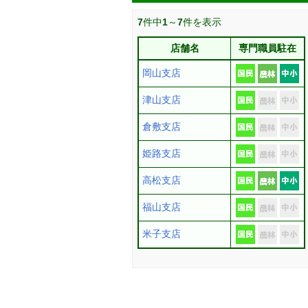
7
件中
1
～
7
件を表示
店舗名
専門職員駐在
岡山支店
津山支店
倉敷支店
姫路支店
高松支店
福山支店
米子支店