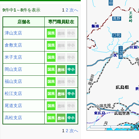
9
件中
1
～
8
件を表示
1
2
次へ
店舗名
専門職員駐在
津山支店
倉敷支店
米子支店
岡山支店
福山支店
松江支店
尾道支店
高松支店
3
1
2
次へ