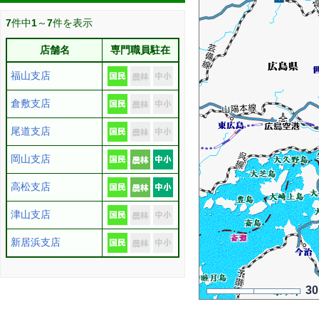
7
件中
1
～
7
件を表示
店舗名
専門職員駐在
福山支店
倉敷支店
尾道支店
岡山支店
高松支店
津山支店
新居浜支店
3