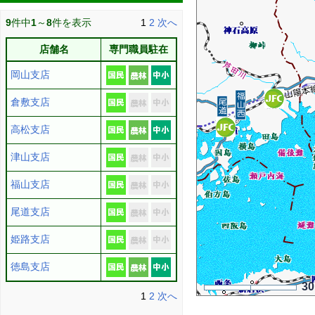
9
件中
1
～
8
件を表示
1
2
次へ
店舗名
専門職員駐在
岡山支店
倉敷支店
高松支店
津山支店
福山支店
尾道支店
姫路支店
徳島支店
3
1
2
次へ