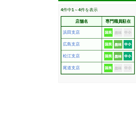
4
件中
1
～
4
件を表示
店舗名
専門職員駐在
浜田支店
広島支店
松江支店
尾道支店