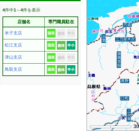
4
件中
1
～
4
件を表示
店舗名
専門職員駐在
米子支店
松江支店
津山支店
鳥取支店
3