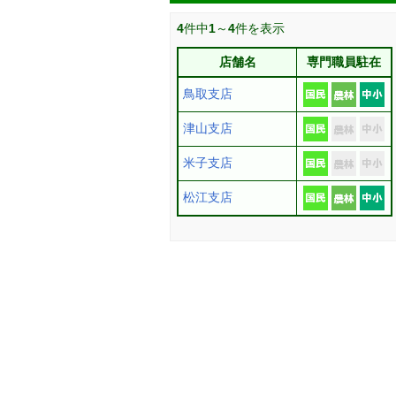
4
件中
1
～
4
件を表示
店舗名
専門職員駐在
鳥取支店
津山支店
米子支店
松江支店