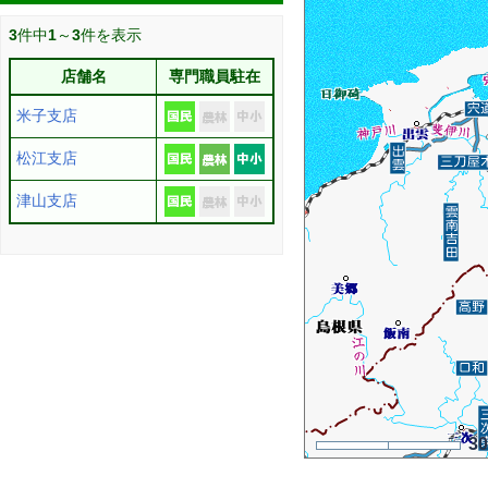
3
件中
1
～
3
件を表示
店舗名
専門職員駐在
米子支店
松江支店
津山支店
3