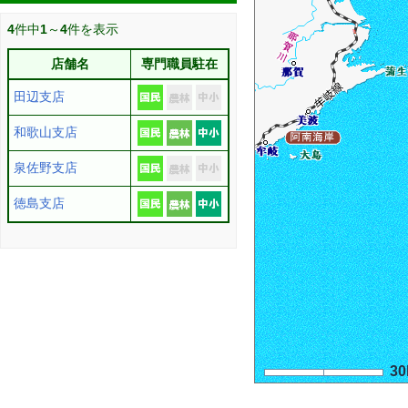
4
件中
1
～
4
件を表示
店舗名
専門職員駐在
田辺支店
和歌山支店
泉佐野支店
徳島支店
3