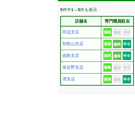
5
件中
1
～
5
件を表示
店舗名
専門職員駐在
田辺支店
和歌山支店
徳島支店
泉佐野支店
堺支店