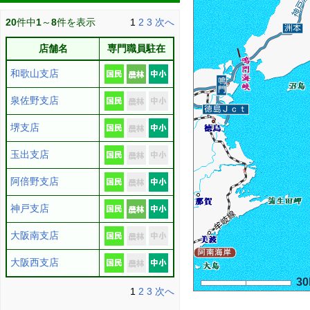
20
件中
1
～
8
件を表示
1
2
3
次へ
店舗名
専門職員駐在
和歌山支店
泉佐野支店
堺支店
玉出支店
阿倍野支店
神戸支店
大阪南支店
大阪西支店
3
1
2
3
次へ