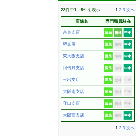
23
件中
1
～
8
件を表示
1
2
3
次へ
店舗名
専門職員駐在
奈良支店
堺支店
東大阪支店
阿倍野支店
玉出支店
大阪南支店
守口支店
大阪西支店
1
2
3
次へ