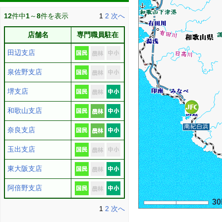
12
件中
1
～
8
件を表示
1
2
次へ
店舗名
専門職員駐在
田辺支店
泉佐野支店
堺支店
和歌山支店
奈良支店
玉出支店
東大阪支店
阿倍野支店
3
1
2
次へ