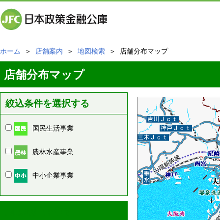
ホーム
＞
店舗案内
＞
地図検索
＞ 店舗分布マップ
店舗分布マップ
絞込条件を選択する
国民生活事業
農林水産事業
中小企業事業
周辺の店舗情報