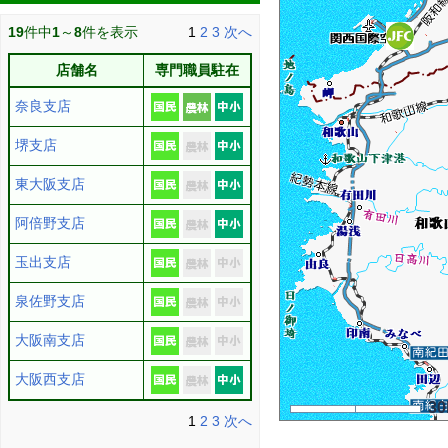
19
件中
1
～
8
件を表示
1
2
3
次へ
店舗名
専門職員駐在
奈良支店
堺支店
東大阪支店
阿倍野支店
玉出支店
泉佐野支店
大阪南支店
大阪西支店
3
1
2
3
次へ