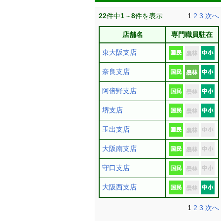
22
件中
1
～
8
件を表示
1
2
3
次へ
店舗名
専門職員駐在
東大阪支店
奈良支店
阿倍野支店
堺支店
玉出支店
大阪南支店
守口支店
大阪西支店
1
2
3
次へ