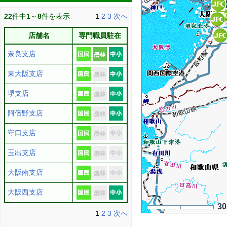
22
件中
1
～
8
件を表示
1
2
3
次へ
店舗名
専門職員駐在
奈良支店
東大阪支店
堺支店
阿倍野支店
守口支店
玉出支店
大阪南支店
大阪西支店
3
1
2
3
次へ