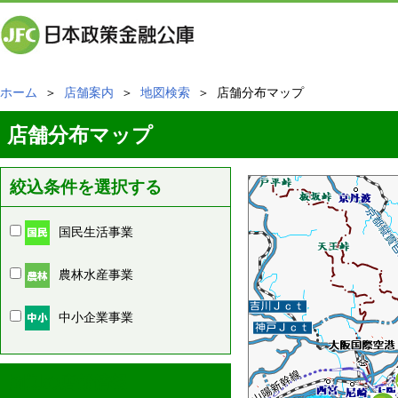
ホーム
＞
店舗案内
＞
地図検索
＞ 店舗分布マップ
店舗分布マップ
絞込条件を選択する
国民生活事業
農林水産事業
中小企業事業
周辺の店舗情報