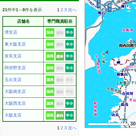
21
件中
1
～
8
件を表示
1
2
3
次へ
店舗名
専門職員駐在
堺支店
東大阪支店
奈良支店
阿倍野支店
玉出支店
大阪南支店
大阪西支店
大阪支店
3
1
2
3
次へ