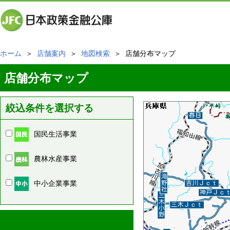
ホーム
＞
店舗案内
＞
地図検索
＞ 店舗分布マップ
店舗分布マップ
絞込条件を選択する
国民生活事業
農林水産事業
中小企業事業
周辺の店舗情報