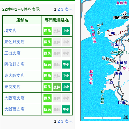
22
件中
1
～
8
件を表示
1
2
3
次へ
店舗名
専門職員駐在
堺支店
泉佐野支店
玉出支店
阿倍野支店
東大阪支店
奈良支店
大阪南支店
大阪西支店
3
1
2
3
次へ