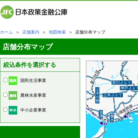
ホーム
＞
店舗案内
＞
地図検索
＞ 店舗分布マップ
店舗分布マップ
絞込条件を選択する
国民生活事業
農林水産事業
中小企業事業
周辺の店舗情報