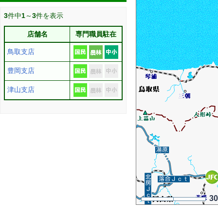
3
件中
1
～
3
件を表示
店舗名
専門職員駐在
鳥取支店
豊岡支店
津山支店
3