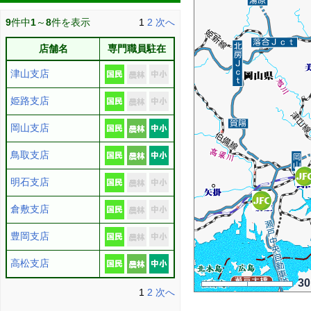
9
件中
1
～
8
件を表示
1
2
次へ
店舗名
専門職員駐在
津山支店
姫路支店
岡山支店
鳥取支店
明石支店
倉敷支店
豊岡支店
高松支店
3
1
2
次へ