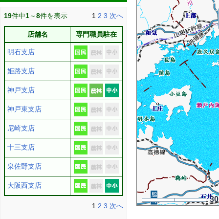
19
件中
1
～
8
件を表示
1
2
3
次へ
店舗名
専門職員駐在
明石支店
姫路支店
神戸支店
神戸東支店
尼崎支店
十三支店
泉佐野支店
大阪西支店
3
1
2
3
次へ