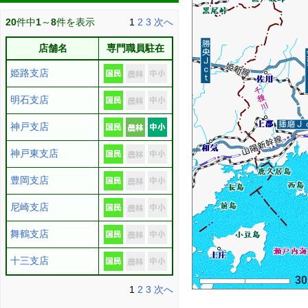
20
件中
1
～
8
件を表示
1
2
3
次へ
店舗名
専門職員駐在
姫路支店
明石支店
神戸支店
神戸東支店
豊岡支店
尼崎支店
舞鶴支店
十三支店
3
1
2
3
次へ