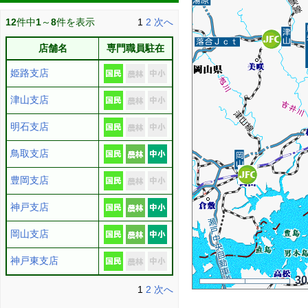
12
件中
1
～
8
件を表示
1
2
次へ
店舗名
専門職員駐在
姫路支店
津山支店
明石支店
鳥取支店
豊岡支店
神戸支店
岡山支店
神戸東支店
3
1
2
次へ