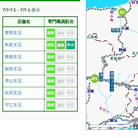
7
件中
1
～
7
件を表示
店舗名
専門職員駐在
豊岡支店
鳥取支店
舞鶴支店
姫路支店
津山支店
吹田支店
守口支店
3