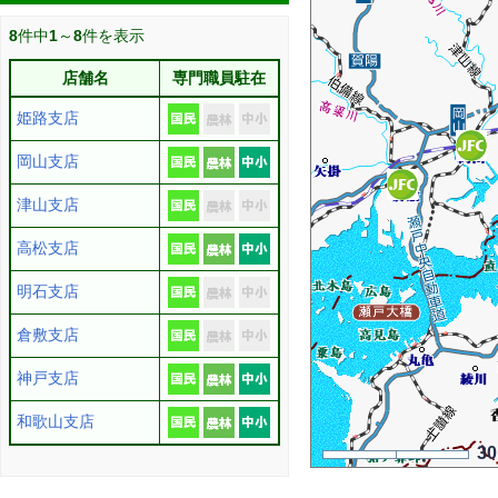
8
件中
1
～
8
件を表示
店舗名
専門職員駐在
姫路支店
岡山支店
津山支店
高松支店
明石支店
倉敷支店
神戸支店
和歌山支店
3