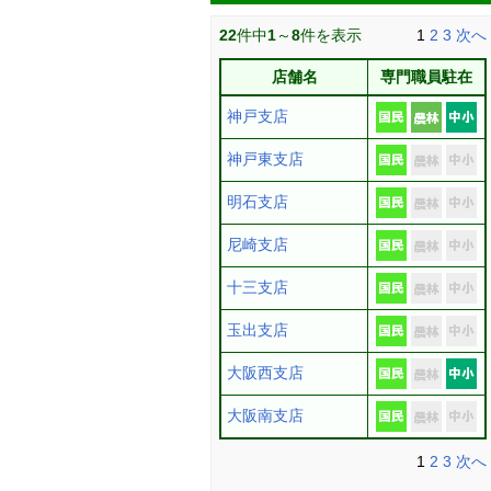
22
件中
1
～
8
件を表示
1
2
3
次へ
店舗名
専門職員駐在
神戸支店
神戸東支店
明石支店
尼崎支店
十三支店
玉出支店
大阪西支店
大阪南支店
1
2
3
次へ