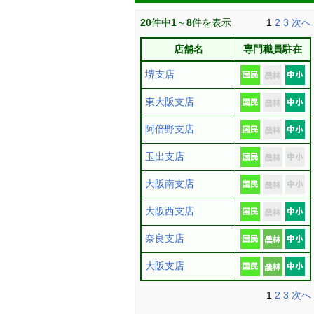
20
件中
1
～
8
件を表示
1
2
3
次へ
店舗名
専門職員駐在
堺支店
東大阪支店
阿倍野支店
玉出支店
大阪南支店
大阪西支店
奈良支店
大阪支店
1
2
3
次へ