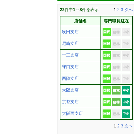
22
件中
1
～
8
件を表示
1
2
3
次へ
店舗名
専門職員駐在
吹田支店
尼崎支店
十三支店
守口支店
西陣支店
大阪支店
京都支店
大阪西支店
1
2
3
次へ