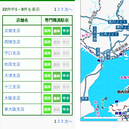
22
件中
1
～
8
件を表示
1
2
3
次へ
店舗名
専門職員駐在
京都支店
西陣支店
守口支店
吹田支店
大津支店
十三支店
大阪支店
東大阪支店
3
1
2
3
次へ