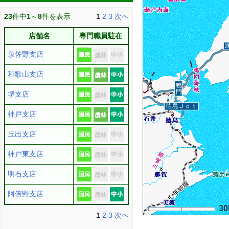
23
件中
1
～
8
件を表示
1
2
3
次へ
店舗名
専門職員駐在
泉佐野支店
和歌山支店
堺支店
神戸支店
玉出支店
神戸東支店
明石支店
阿倍野支店
3
1
2
3
次へ