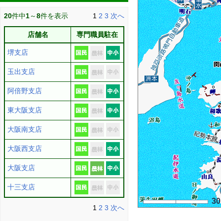
20
件中
1
～
8
件を表示
1
2
3
次へ
店舗名
専門職員駐在
堺支店
玉出支店
阿倍野支店
東大阪支店
大阪南支店
大阪西支店
大阪支店
十三支店
3
1
2
3
次へ