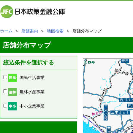
ホーム
＞
店舗案内
＞
地図検索
＞ 店舗分布マップ
店舗分布マップ
絞込条件を選択する
国民生活事業
農林水産事業
中小企業事業
周辺の店舗情報