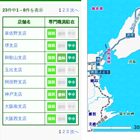
23
件中
1
～
8
件を表示
1
2
3
次へ
店舗名
専門職員駐在
泉佐野支店
堺支店
和歌山支店
玉出支店
阿倍野支店
神戸支店
大阪南支店
大阪西支店
3
1
2
3
次へ