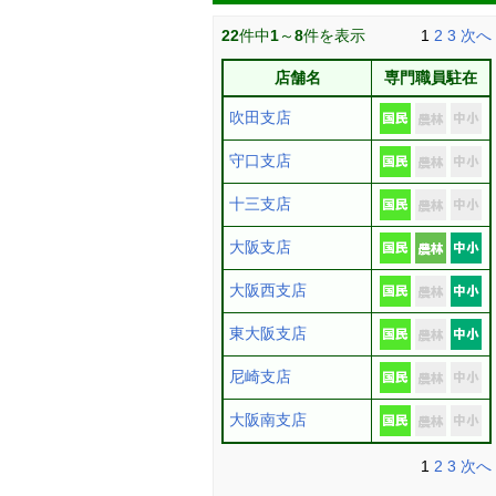
22
件中
1
～
8
件を表示
1
2
3
次へ
店舗名
専門職員駐在
吹田支店
守口支店
十三支店
大阪支店
大阪西支店
東大阪支店
尼崎支店
大阪南支店
1
2
3
次へ