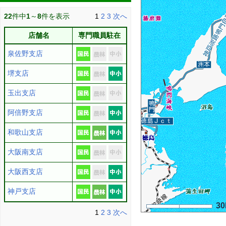
22
件中
1
～
8
件を表示
1
2
3
次へ
店舗名
専門職員駐在
泉佐野支店
堺支店
玉出支店
阿倍野支店
和歌山支店
大阪南支店
大阪西支店
神戸支店
3
1
2
3
次へ