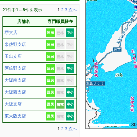
21
件中
1
～
8
件を表示
1
2
3
次へ
店舗名
専門職員駐在
堺支店
泉佐野支店
玉出支店
阿倍野支店
大阪南支店
大阪西支店
大阪支店
東大阪支店
3
1
2
3
次へ