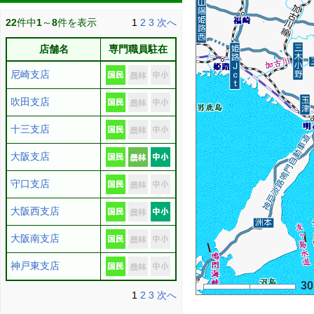
22
件中
1
～
8
件を表示
1
2
3
次へ
店舗名
専門職員駐在
尼崎支店
吹田支店
十三支店
大阪支店
守口支店
大阪西支店
大阪南支店
神戸東支店
3
1
2
3
次へ