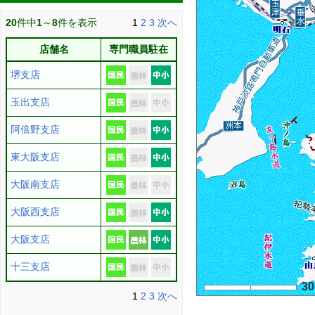
20
件中
1
～
8
件を表示
1
2
3
次へ
店舗名
専門職員駐在
堺支店
玉出支店
阿倍野支店
東大阪支店
大阪南支店
大阪西支店
大阪支店
十三支店
3
1
2
3
次へ