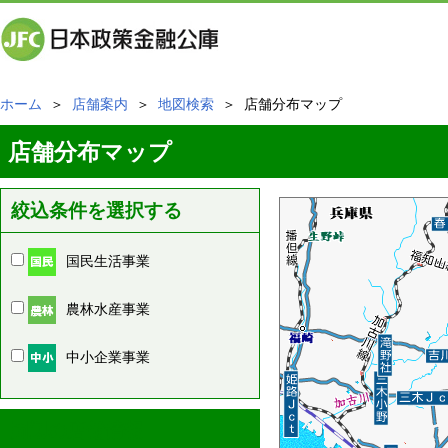
ホーム
＞
店舗案内
＞
地図検索
＞ 店舗分布マップ
店舗分布マップ
絞込条件を選択する
国民生活事業
農林水産事業
中小企業事業
周辺の店舗情報