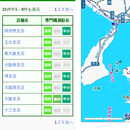
21
件中
1
～
8
件を表示
1
2
3
次へ
店舗名
専門職員駐在
阿倍野支店
玉出支店
東大阪支店
大阪南支店
堺支店
大阪西支店
大阪支店
十三支店
3
1
2
3
次へ