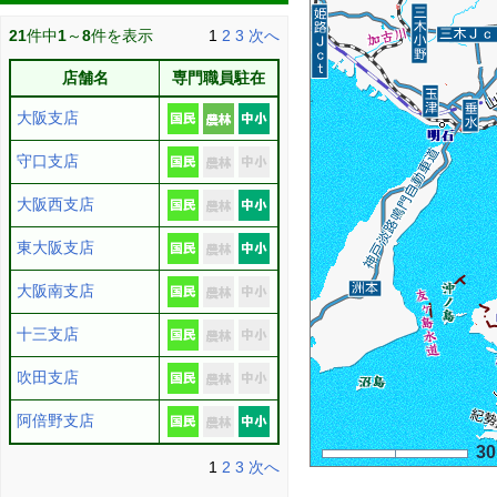
21
件中
1
～
8
件を表示
1
2
3
次へ
店舗名
専門職員駐在
大阪支店
守口支店
大阪西支店
東大阪支店
大阪南支店
十三支店
吹田支店
阿倍野支店
3
1
2
3
次へ