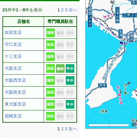
21
件中
1
～
8
件を表示
1
2
3
次へ
店舗名
専門職員駐在
吹田支店
守口支店
十三支店
大阪支店
大阪西支店
大阪南支店
東大阪支店
尼崎支店
3
1
2
3
次へ