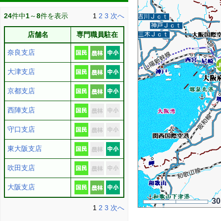
24
件中
1
～
8
件を表示
1
2
3
次へ
店舗名
専門職員駐在
奈良支店
大津支店
京都支店
西陣支店
守口支店
東大阪支店
吹田支店
大阪支店
3
1
2
3
次へ