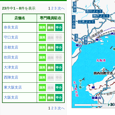
23
件中
1
～
8
件を表示
1
2
3
次へ
店舗名
専門職員駐在
奈良支店
守口支店
京都支店
吹田支店
大津支店
西陣支店
東大阪支店
大阪支店
3
1
2
3
次へ